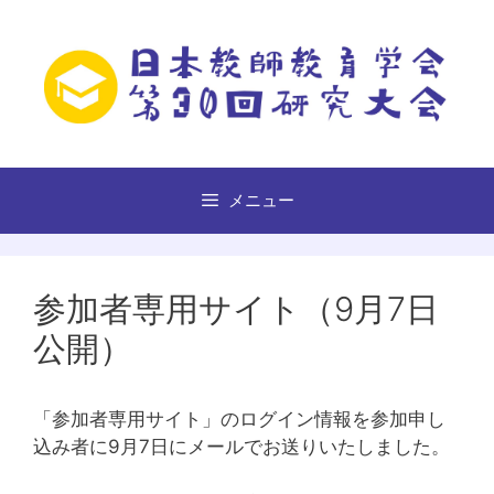
コ
ン
テ
ン
ツ
へ
ス
メニュー
キ
ッ
プ
参加者専用サイト（9月7日
公開）
「参加者専用サイト」のログイン情報を参加申し
込み者に9月7日にメールでお送りいたしました。